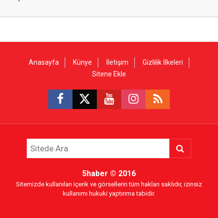
Anasayfa
Künye
İletişim
Gizlilik İlkeleri
Sitene Ekle
5haber
© 2016
Sitemizde kullanılan içerik ve görsellerin tüm hakları saklıdır, izinsiz
kullanımı hukuki yaptırıma tabidir.