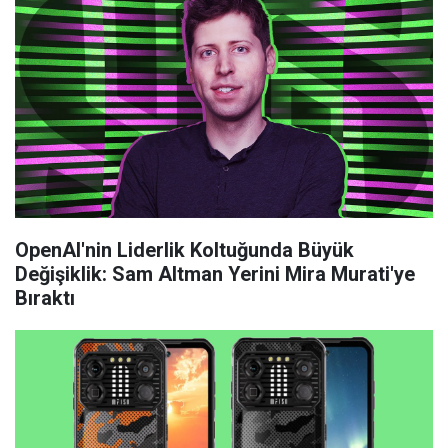
OpenAI'nin Liderlik Koltuğunda Büyük
Değişiklik: Sam Altman Yerini Mira Murati'ye
Bıraktı