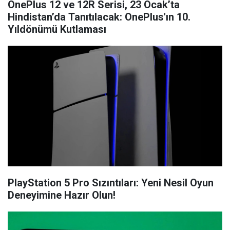
OnePlus 12 ve 12R Serisi, 23 Ocak’ta
Hindistan’da Tanıtılacak: OnePlus'ın 10.
Yıldönümü Kutlaması
PlayStation 5 Pro Sızıntıları: Yeni Nesil Oyun
Deneyimine Hazır Olun!