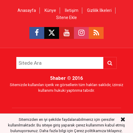
Anasayfa
Künye
İletişim
Gizlilik İlkeleri
Sitene Ekle
5haber
© 2016
Sitemizde kullanılan içerik ve görsellerin tüm hakları saklıdır, izinsiz
kullanımı hukuki yaptırıma tabidir.
Sitemizden en iyi şekilde faydalanabilmeniz için çerezler
Haber Portalı Yazılımı
kullanılmaktadır. Bu siteye giriş yaparak çerez kullanımını kabul etmiş
bulunuyorsunuz. Daha fazla bilgi için
Çerez politikamıza
tıklayınız.