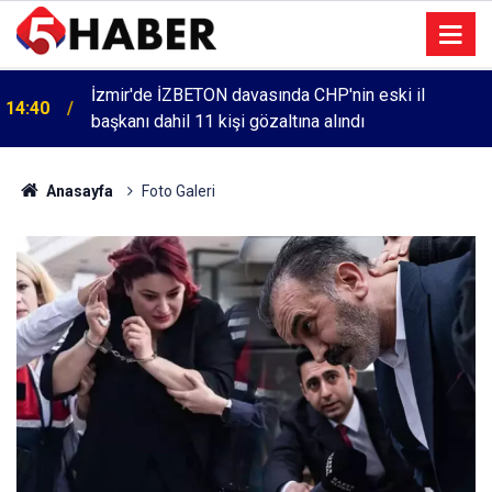
İzmir'de İZBETON davasında CHP'nin eski il
14:40
Cumartesi anneleri 1083. haftada Mehmet Özdemir
başkanı dahil 11 kişi gözaltına alındı
13:55
için adalet aradı
Anasayfa
Foto Galeri