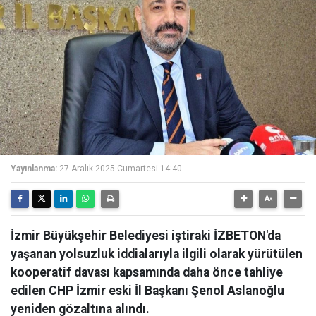
Yayınlanma:
27 Aralık 2025 Cumartesi 14:40
İzmir Büyükşehir Belediyesi iştiraki İZBETON'da
yaşanan yolsuzluk iddialarıyla ilgili olarak yürütülen
kooperatif davası kapsamında daha önce tahliye
edilen CHP İzmir eski İl Başkanı Şenol Aslanoğlu
yeniden gözaltına alındı.