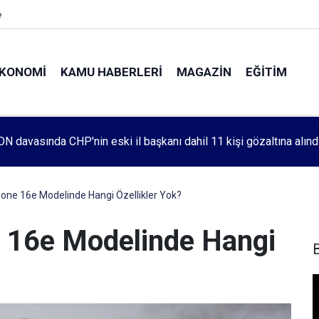
e
KONOMI
KAMU HABERLERI
MAGAZIN
EĞITIM
leri 1083. haftada Mehmet Özdemir için adalet aradı
hone 16e Modelinde Hangi Özellikler Yok?
e 16e Modelinde Hangi
B