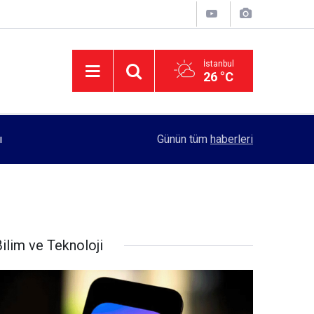
İstanbul
26 °C
11:55
Rektörlük, kadın öğrencilerin güvenliği için yo
Günün tüm
haberleri
ilim ve Teknoloji