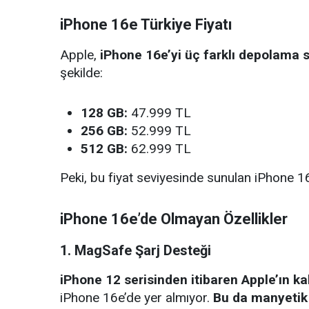
iPhone 16e Türkiye Fiyatı
Apple,
iPhone 16e’yi üç farklı depolama 
şekilde:
128 GB:
47.999 TL
256 GB:
52.999 TL
512 GB:
62.999 TL
Peki, bu fiyat seviyesinde sunulan iPhone 
iPhone 16e’de Olmayan Özellikler
1. MagSafe Şarj Desteği
iPhone 12 serisinden itibaren Apple’ın 
iPhone 16e’de yer almıyor.
Bu da manyetik 