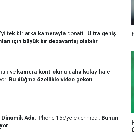
’yi
tek bir arka kamerayla
donattı.
Ultra geniş
nları için büyük bir dezavantaj olabilir.
unan ve
kamera kontrolünü daha kolay hale
yor.
Bu düğme özellikle video çeken
ı
Dinamik Ada
, iPhone 16e’ye eklenmedi.
Bunun
yor.
Ö