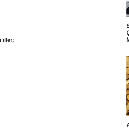
S
iller;