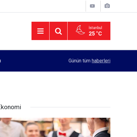
İstanbul
25 °C
11:55
Rektörlük, kadın öğrencilerin güvenliği için yo
Günün tüm
haberleri
Ekonomi