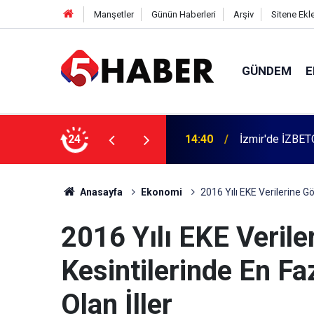
Manşetler
Günün Haberleri
Arşiv
Sitene Ekl
GÜNDEM
E
 dahil 11 kişi gözaltına alındı
24
13:55
Cumartesi anne
Anasayfa
Ekonomi
2016 Yılı EKE Verilerine Gö
2016 Yılı EKE Verile
Kesintilerinde En Fa
Olan İller