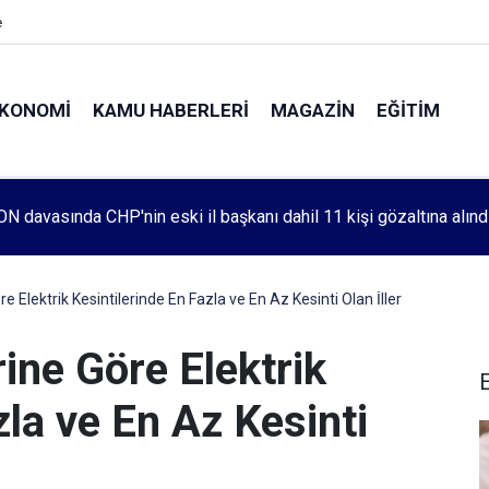
e
KONOMI
KAMU HABERLERI
MAGAZIN
EĞITIM
leri 1083. haftada Mehmet Özdemir için adalet aradı
re Elektrik Kesintilerinde En Fazla ve En Az Kesinti Olan İller
rine Göre Elektrik
zla ve En Az Kesinti