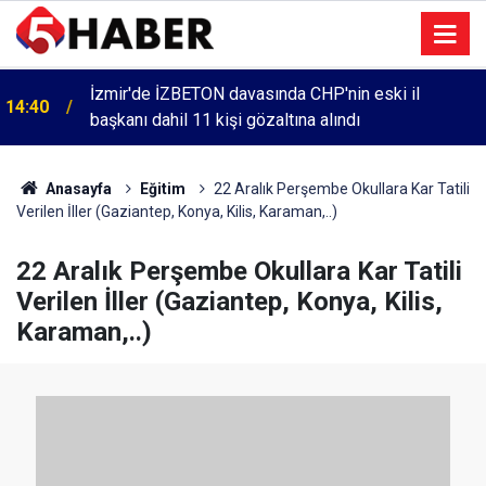
İzmir'de İZBETON davasında CHP'nin eski il
14:40
Cumartesi anneleri 1083. haftada Mehmet Özdemir
başkanı dahil 11 kişi gözaltına alındı
13:55
için adalet aradı
Anasayfa
Eğitim
22 Aralık Perşembe Okullara Kar Tatili
Verilen İller (Gaziantep, Konya, Kilis, Karaman,..)
22 Aralık Perşembe Okullara Kar Tatili
Verilen İller (Gaziantep, Konya, Kilis,
Karaman,..)