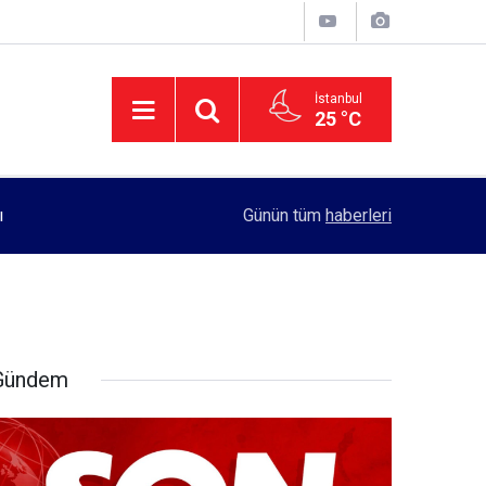
İstanbul
25 °C
11:55
Rektörlük, kadın öğrencilerin güvenliği için yo
Günün tüm
haberleri
Gündem