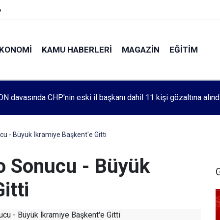
e
KONOMI
KAMU HABERLERI
MAGAZIN
EĞITIM
leri 1083. haftada Mehmet Özdemir için adalet aradı
cu - Büyük İkramiye Başkent'e Gitti
to Sonucu - Büyük
itti