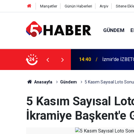
Manşetler
Günün Haberleri
Arşiv
Sitene Ekl
GÜNDEM
E
 dahil 11 kişi gözaltına alındı
24
13:55
Cumartesi anne
Anasayfa
Gündem
5 Kasım Sayısal Loto Sonu
5 Kasım Sayısal Lo
İkramiye Başkent'e G