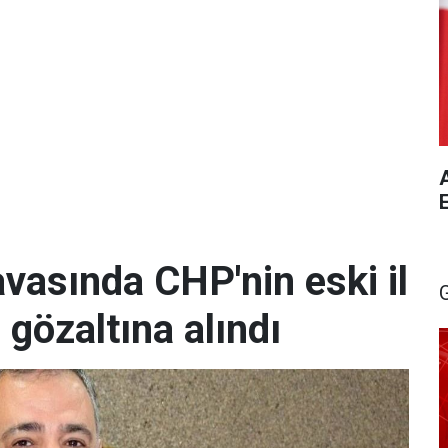
A
vasında CHP'nin eski il
 gözaltına alındı