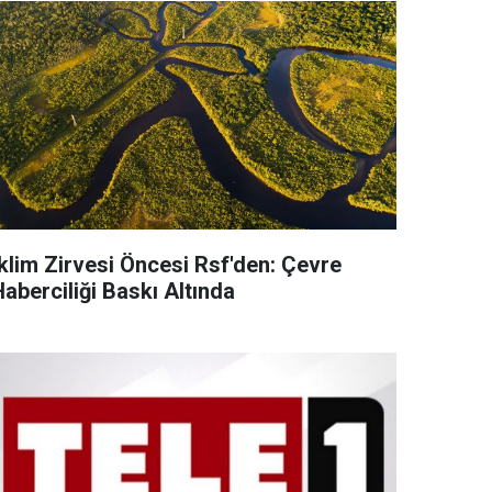
İklim Zirvesi Öncesi Rsf'den: Çevre
aberciliği Baskı Altında