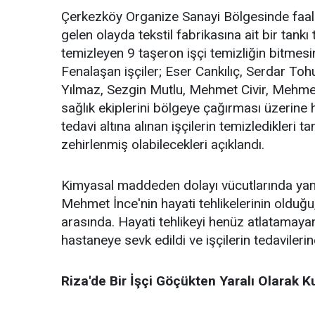
Çerkezköy Organize Sanayi Bölgesinde faali
gelen olayda tekstil fabrikasına ait bir tank
temizleyen 9 taşeron işçi temizliğin bitmes
Fenalaşan işçiler; Eser Cankılıç, Serdar T
Yılmaz, Sezgin Mutlu, Mehmet Civir, Mehme
sağlık ekiplerini bölgeye çağırması üzerine h
tedavi altına alınan işçilerin temizledikler
zehirlenmiş olabilecekleri açıklandı.
Kimyasal maddeden dolayı vücutlarında yanık
Mehmet İnce'nin hayati tehlikelerinin olduğu,
arasında. Hayati tehlikeyi henüz atlatamayan 
hastaneye sevk edildi ve işçilerin tedaviler
Riza'de Bir İşçi Göçükten Yaralı Olarak Ku