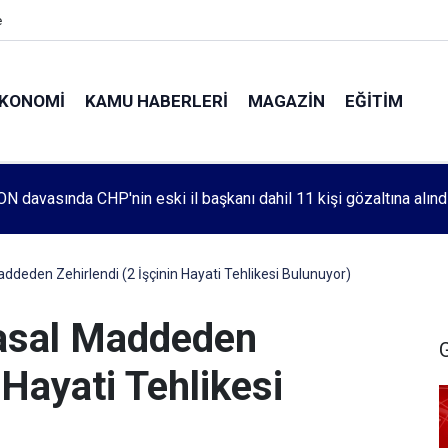
e
KONOMI
KAMU HABERLERI
MAGAZIN
EĞITIM
leri 1083. haftada Mehmet Özdemir için adalet aradı
ddeden Zehirlendi (2 İşçinin Hayati Tehlikesi Bulunuyor)
yasal Maddeden
 Hayati Tehlikesi