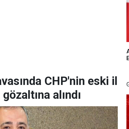
A
vasında CHP'nin eski il
 gözaltına alındı