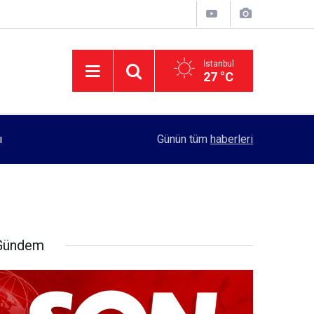
İstanbul
27 °C
11:55
Rektörlük, kadın öğrencilerin güvenliği için yo
Günün tüm
haberleri
Gündem