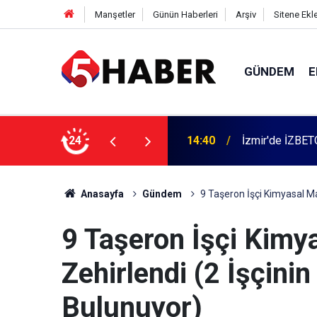
Manşetler
Günün Haberleri
Arşiv
Sitene Ekl
GÜNDEM
E
 dahil 11 kişi gözaltına alındı
24
13:55
Cumartesi anne
Anasayfa
Gündem
9 Taşeron İşçi Kimyasal Ma
9 Taşeron İşçi Kim
Zehirlendi (2 İşçinin
Bulunuyor)