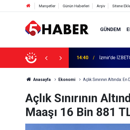
Manşetler
Günün Haberleri
Arşiv
Sitene Ekl
GÜNDEM
E
 dahil 11 kişi gözaltına alındı
24
13:55
Cumartesi anne
Anasayfa
Ekonomi
Açlık Sınırının Altında: E
Açlık Sınırının Altı
Maaşı 16 Bin 881 TL