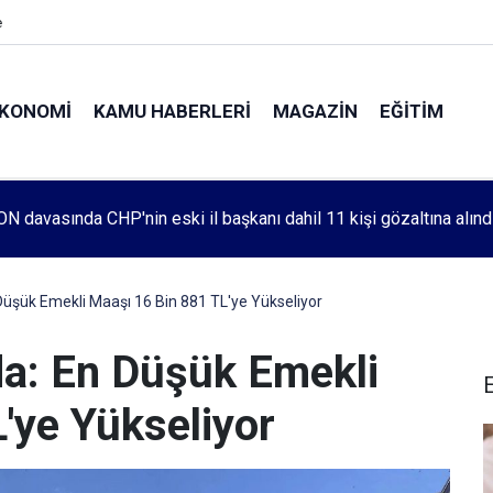
e
KONOMI
KAMU HABERLERI
MAGAZIN
EĞITIM
leri 1083. haftada Mehmet Özdemir için adalet aradı
n Düşük Emekli Maaşı 16 Bin 881 TL'ye Yükseliyor
nda: En Düşük Emekli
'ye Yükseliyor