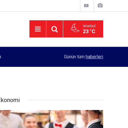
İstanbul
23 °C
11:55
Rektörlük, kadın öğrencilerin güvenliği için yo
Günün tüm
haberleri
Ekonomi