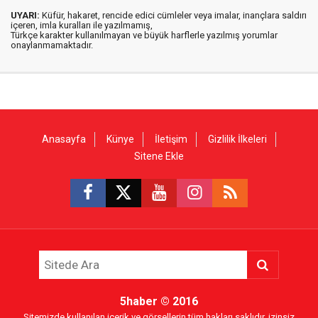
UYARI:
Küfür, hakaret, rencide edici cümleler veya imalar, inançlara saldırı
içeren, imla kuralları ile yazılmamış,
Türkçe karakter kullanılmayan ve büyük harflerle yazılmış yorumlar
onaylanmamaktadır.
Anasayfa
Künye
İletişim
Gizlilik İlkeleri
Sitene Ekle
5haber
© 2016
Sitemizde kullanılan içerik ve görsellerin tüm hakları saklıdır, izinsiz