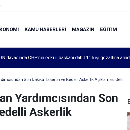
e
KONOMI
KAMU HABERLERI
MAGAZIN
EĞITIM
leri 1083. haftada Mehmet Özdemir için adalet aradı
dımcısından Son Dakika Taşeron ve Bedelli Askerlik Açıklaması Geldi
kan Yardımcısından Son
delli Askerlik