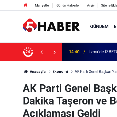
Manşetler
Günün Haberleri
Arşiv
Sitene Ekl
GÜNDEM
E
 dahil 11 kişi gözaltına alındı
24
13:55
Cumartesi anne
Anasayfa
Ekonomi
AK Parti Genel Başkan Yar
AK Parti Genel Baş
Dakika Taşeron ve Be
Açıklaması Geldi