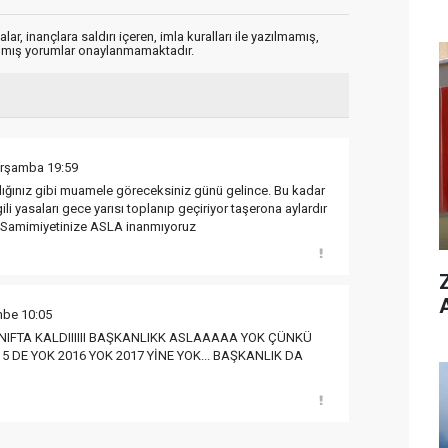
ar, inançlara saldırı içeren, imla kuralları ile yazılmamış,
zılmış yorumlar onaylanmamaktadır.
arşamba 19:59
dığınız gibi muamele göreceksiniz günü gelince. Bu kadar
ili yasaları gece yarısı toplanıp geçiriyor taşerona aylardır
 Samimiyetinize ASLA inanmıyoruz
mbe 10:05
IFTA KALDIIIIII BAŞKANLIKK ASLAAAAA YOK ÇÜNKÜ
 DE YOK 2016 YOK 2017 YİNE YOK... BAŞKANLIK DA