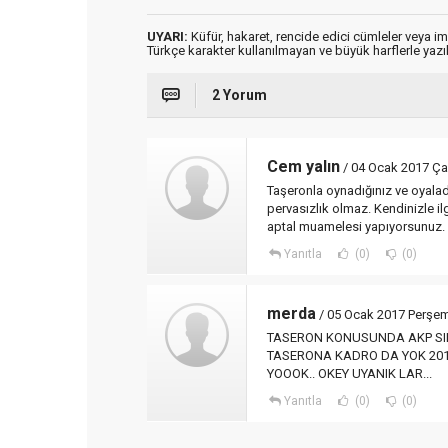
UYARI:
Küfür, hakaret, rencide edici cümleler veya imal
Türkçe karakter kullanılmayan ve büyük harflerle ya
2 Yorum
Cem yalın
/ 04 Ocak 2017 Ç
Taşeronla oynadığınız ve oyala
pervasızlık olmaz. Kendinizle ilg
aptal muamelesi yapıyorsunuz.
Yanıtla
(0)
(0)
merda
/ 05 Ocak 2017 Perşe
TASERON KONUSUNDA AKP SIN
TASERONA KADRO DA YOK 2015
YOOOK.. OKEY UYANIK LAR...
Yanıtla
(0)
(0)