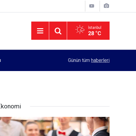
İstanbul
28 °C
11:55
Rektörlük, kadın öğrencilerin güvenliği için yo
Günün tüm
haberleri
Ekonomi