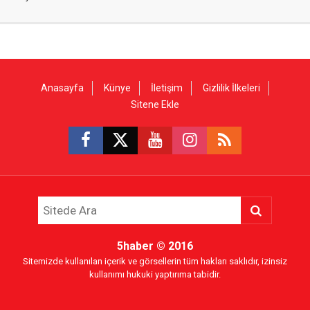
Anasayfa
Künye
İletişim
Gizlilik İlkeleri
Sitene Ekle
5haber
© 2016
Sitemizde kullanılan içerik ve görsellerin tüm hakları saklıdır, izinsiz
kullanımı hukuki yaptırıma tabidir.