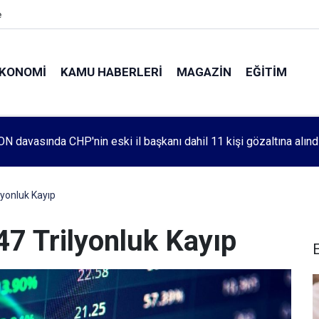
e
KONOMI
KAMU HABERLERI
MAGAZIN
EĞITIM
leri 1083. haftada Mehmet Özdemir için adalet aradı
lyonluk Kayıp
47 Trilyonluk Kayıp