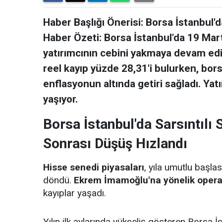
Haber Başlığı Önerisi: Borsa İstanbul'da
Haber Özeti: Borsa İstanbul'da 19 Mart
yatırımcının cebini yakmaya devam ediy
reel kayıp yüzde 28,31'i bulurken, bo
enflasyonun altında getiri sağladı. Yatı
yaşıyor.
Borsa İstanbul'da Sarsıntıl
Sonrası Düşüş Hızlandı
Hisse senedi piyasaları
, yıla umutlu başla
döndü.
Ekrem İmamoğlu'na yönelik oper
kayıplar yaşadı.
Yılın ilk aylarında yükseliş gösteren Borsa İs