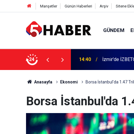
Manşetler
Günün Haberleri
Arşiv
Sitene Ekl
GÜNDEM
E
 dahil 11 kişi gözaltına alındı
24
13:55
Cumartesi anne
Anasayfa
Ekonomi
Borsa İstanbul'da 1.47 Tri
Borsa İstanbul'da 1.