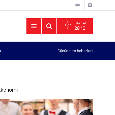
İstanbul
28 °C
11:55
Rektörlük, kadın öğrencilerin güvenliği için yo
Günün tüm
haberleri
Ekonomi