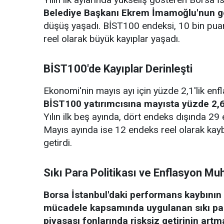
Belediye Başkanı Ekrem İmamoğlu'nun gö
düşüş yaşadı. BİST100 endeksi, 10 bin puan
reel olarak büyük kayıplar yaşadı.
BİST100'de Kayıplar Derinleşti
Ekonomi'nin mayıs ayı için yüzde 2,1'lik enf
BİST100 yatırımcısına mayısta yüzde 2,69
Yılın ilk beş ayında, dört endeks dışında 29 
Mayıs ayında ise 12 endeks reel olarak kay
getirdi.
Sıkı Para Politikası ve Enflasyon Mu
Borsa İstanbul'daki performans kaybının
mücadele kapsamında uygulanan sıkı para
piyasası fonlarında risksiz getirinin artm