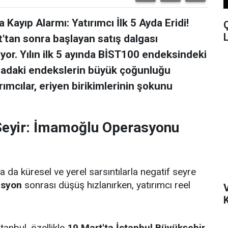
 Kayıp Alarmı: Yatırımcı İlk 5 Ayda Eridi!
'tan sonra başlayan satış dalgası
or. Yılın ilk 5 ayında BİST100 endeksindeki
rsadaki endekslerin büyük çoğunluğu
rımcılar, eriyen birikimlerinin şokunu
ı Seyir: İmamoğlu Operasyonu
sa da küresel ve yerel sarsıntılarla negatif seyre
asyon
sonrası düşüş hızlanırken, yatırımcı reel
K
tanbul, özellikle
19 Mart'ta İstanbul Büyükşehir