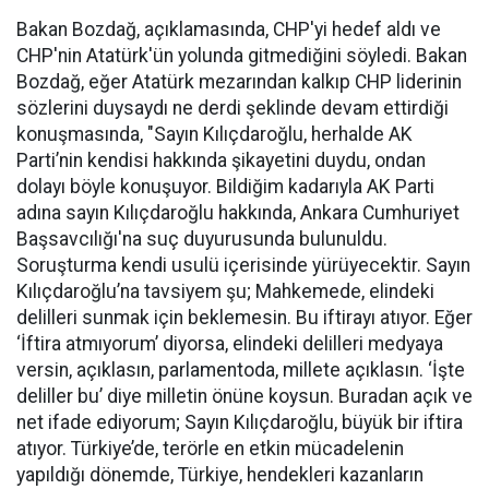
Bakan Bozdağ, açıklamasında, CHP'yi hedef aldı ve
CHP'nin Atatürk'ün yolunda gitmediğini söyledi. Bakan
Bozdağ, eğer Atatürk mezarından kalkıp CHP liderinin
sözlerini duysaydı ne derdi şeklinde devam ettirdiği
konuşmasında, "Sayın Kılıçdaroğlu, herhalde AK
Parti’nin kendisi hakkında şikayetini duydu, ondan
dolayı böyle konuşuyor. Bildiğim kadarıyla AK Parti
adına sayın Kılıçdaroğlu hakkında, Ankara Cumhuriyet
Başsavcılığı'na suç duyurusunda bulunuldu.
Soruşturma kendi usulü içerisinde yürüyecektir. Sayın
Kılıçdaroğlu’na tavsiyem şu; Mahkemede, elindeki
delilleri sunmak için beklemesin. Bu iftirayı atıyor. Eğer
‘İftira atmıyorum’ diyorsa, elindeki delilleri medyaya
versin, açıklasın, parlamentoda, millete açıklasın. ‘İşte
deliller bu’ diye milletin önüne koysun. Buradan açık ve
net ifade ediyorum; Sayın Kılıçdaroğlu, büyük bir iftira
atıyor. Türkiye’de, terörle en etkin mücadelenin
yapıldığı dönemde, Türkiye, hendekleri kazanların