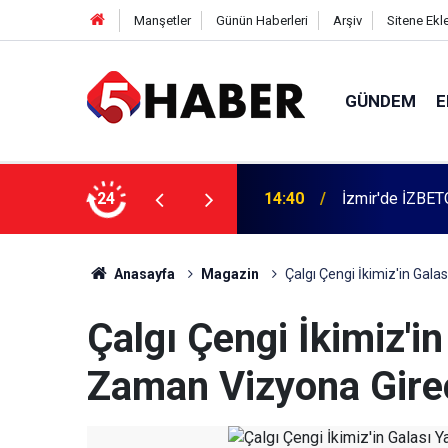
Manşetler
Günün Haberleri
Arşiv
Sitene Ekl
GÜNDEM
E
 dahil 11 kişi gözaltına alındı
24
13:55
Cumartesi anne
Anasayfa
Magazin
Çalgı Çengi İkimiz'in Gal
Çalgı Çengi İkimiz'i
Zaman Vizyona Gire