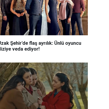
zak Şehir'de flaş ayrılık: Ünlü oyuncu
diziye veda ediyor!