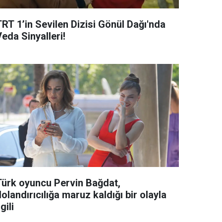
TRT 1’in Sevilen Dizisi Gönül Dağı'nda
eda Sinyalleri!
Türk oyuncu Pervin Bağdat,
olandırıcılığa maruz kaldığı bir olayla
lgili