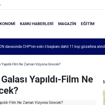
e
KONOMI
KAMU HABERLERI
MAGAZIN
EĞITIM
leri 1083. haftada Mehmet Özdemir için adalet aradı
ası Yapıldı-Film Ne Zaman Vizyona Girecek?
n Galası Yapıldı-Film Ne
cek?