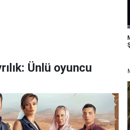
Ş
yrılık: Ünlü oyuncu