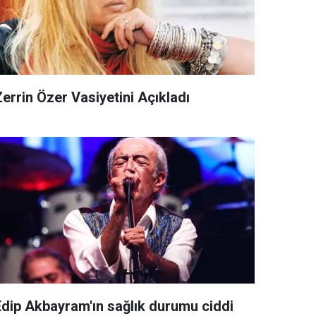
errin Özer Vasiyetini Açıkladı
Edip Akbayram'ın sağlık durumu ciddi