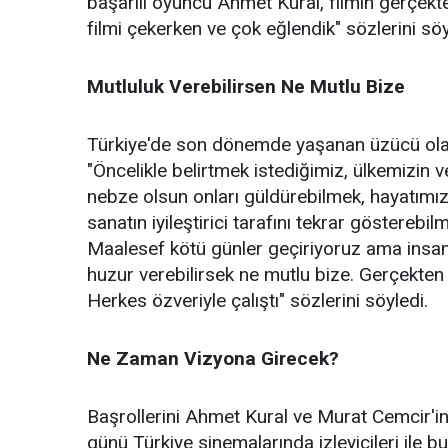
başarılı oyuncu Ahmet Kural, filmin gerçekt
filmi çekerken ve çok eğlendik" sözlerini söy
Mutluluk Verebilirsen Ne Mutlu Bize
Türkiye'de son dönemde yaşanan üzücü olay
"Öncelikle belirtmek istediğimiz, ülkemizin 
nebze olsun onları güldürebilmek, hayatımı
sanatın iyileştirici tarafını tekrar gösterebi
Maalesef kötü günler geçiriyoruz ama insan
huzur verebilirsek ne mutlu bize. Gerçekten 
Herkes özveriyle çalıştı" sözlerini söyledi.
Ne Zaman Vizyona Girecek?
Başrollerini Ahmet Kural ve Murat Cemcir'in
günü Türkiye sinemalarında izleyicileri ile b