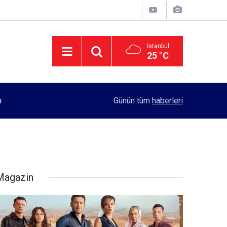
İstanbul
25 °C
11:55
Rektörlük, kadın öğrencilerin güvenliği için yo
Günün tüm
haberleri
Magazin