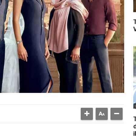
V
d
i