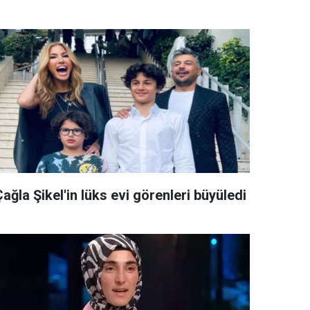
ağla Şikel'in lüks evi görenleri büyüledi