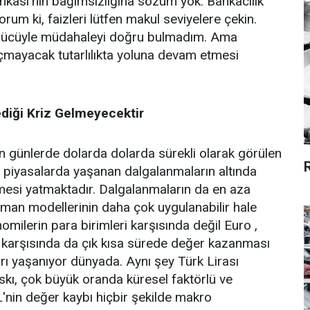
nkası'nın bağımsızlığına sözüm yok. Bankacılık
um ki, faizleri lütfen makul seviyelere çekin.
 gücüyle müdahaleyi doğru bulmadım. Ama
açmayacak tutarlılıkta yoluna devam etmesi
lediği Kriz Gelmeyecektir
n günlerde dolarda dolarda sürekli olarak görülen
l piyasalarda yaşanan dalgalanmaların altında
lmesi yatmaktadır. Dalgalanmaların da en aza
nsman modellerinin daha çok uygulanabilir hale
omilerin para birimleri karşısında değil Euro ,
eri karşısında da çık kısa sürede değer kazanması
arı yaşanıyor dünyada. Aynı şey Türk Lirası
skı, çok büyük oranda küresel faktörlü ve
L'nin değer kaybı hiçbir şekilde makro