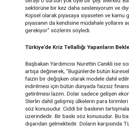
sefayı o sürsün yok öyle bir şey. Merkez Ba
sektörüne bir kez daha sesleniyorum ve diyor
Kişisel olarak piyasaya siyaseten ve kamu
piyasanın da kendisine müdahale yollarını 
gerekiyor" sözlerini söyledi.
Türkiye'de Kriz Tellallığı Yapanların Bek
Başbakan Yardımcısı Nurettin Canikli ise so
artışa değinerek, "Bugünlerde bütün kürese
faizin bir değişken olarak modele dahil edi
indirilmesi için bütün dünyada faizsiz fina
getirilmesi lazım. Dolar sadece gelişen ekon
Sterlin dahil gelişmiş ülkelerin para biriml
söz konusudur. Ciddi bir baskının tartışmal
üzerindedir. Bir baskı söz konusudur. Bu ba
dışarıdan gelmektedir. Doların karşısında T