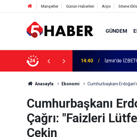
Manşetler
Günün Haberleri
Arşiv
Sitene Ekl
GÜNDEM
E
 dahil 11 kişi gözaltına alındı
24
13:55
Cumartesi anne
Anasayfa
Ekonomi
Cumhurbaşkanı Erdoğan'dan
Cumhurbaşkanı Erdo
Çağrı: "Faizleri Lüt
Çekin