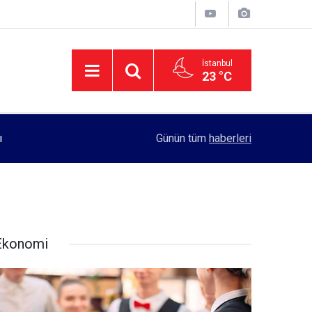
İstanbul
23 °C
11:55
Rektörlük, kadın öğrencilerin güvenliği için yo
Günün tüm
haberleri
Ekonomi