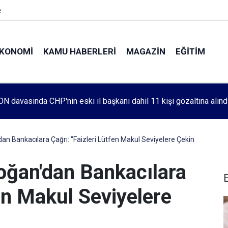
e
KONOMI
KAMU HABERLERI
MAGAZIN
EĞITIM
leri 1083. haftada Mehmet Özdemir için adalet aradı
 Bankacılara Çağrı: "Faizleri Lütfen Makul Seviyelere Çekin
ğan'dan Bankacılara
fen Makul Seviyelere