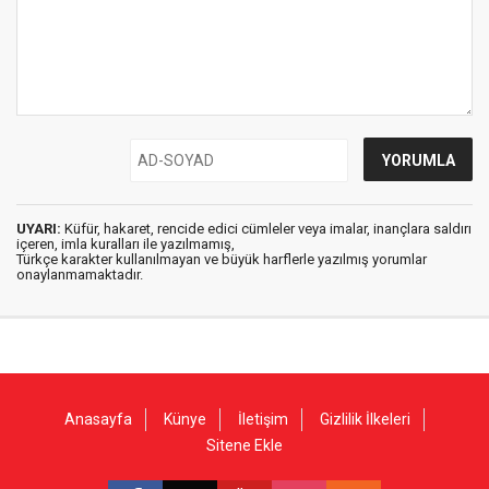
UYARI:
Küfür, hakaret, rencide edici cümleler veya imalar, inançlara saldırı
içeren, imla kuralları ile yazılmamış,
Türkçe karakter kullanılmayan ve büyük harflerle yazılmış yorumlar
onaylanmamaktadır.
Anasayfa
Künye
İletişim
Gizlilik İlkeleri
Sitene Ekle