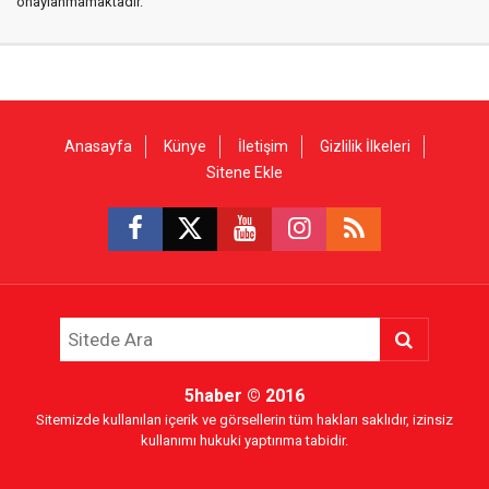
onaylanmamaktadır.
Anasayfa
Künye
İletişim
Gizlilik İlkeleri
Sitene Ekle
5haber
© 2016
Sitemizde kullanılan içerik ve görsellerin tüm hakları saklıdır, izinsiz
kullanımı hukuki yaptırıma tabidir.