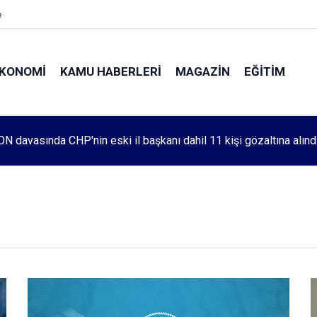
e
KONOMI
KAMU HABERLERI
MAGAZIN
EĞITIM
leri 1083. haftada Mehmet Özdemir için adalet aradı