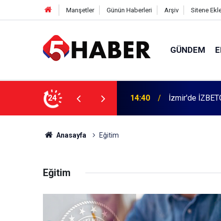
Manşetler
Günün Haberleri
Arşiv
Sitene Ekl
GÜNDEM
E
 dahil 11 kişi gözaltına alındı
24
13:55
Cumartesi anne
Anasayfa
Eğitim
Eğitim