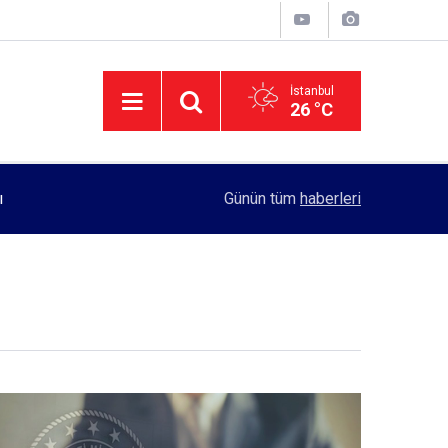
İstanbul
26 °C
11:55
Rektörlük, kadın öğrencilerin güvenliği için yo
Günün tüm
haberleri