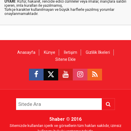
UYARI:
Küfür, hakaret, rencide edici cümleler veya imalar, inançlara saldırı
içeren, imla kuralları ile yazılmamış,
Türkçe karakter kullanılmayan ve büyük harflerle yazılmış yorumlar
onaylanmamaktadır.
Anasayfa
Künye
İletişim
Gizlilik İlkeleri
Sitene Ekle
5haber
© 2016
Sitemizde kullanılan içerik ve görsellerin tüm hakları saklıdır, izinsiz