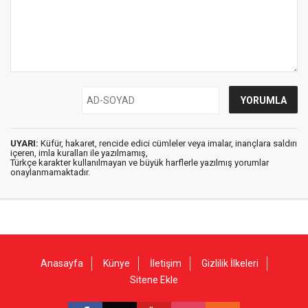
UYARI:
Küfür, hakaret, rencide edici cümleler veya imalar, inançlara saldırı
içeren, imla kuralları ile yazılmamış,
Türkçe karakter kullanılmayan ve büyük harflerle yazılmış yorumlar
onaylanmamaktadır.
Anasayfa
Künye
İletişim
Gizlilik İlkeleri
Sitene Ekle