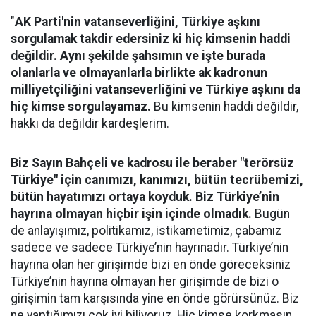
"
AK Parti'nin vatanseverliğini, Türkiye aşkını
sorgulamak takdir edersiniz ki hiç kimsenin haddi
değildir. Aynı şekilde şahsımın ve işte burada
olanlarla ve olmayanlarla birlikte ak kadronun
milliyetçiliğini vatanseverliğini ve Türkiye aşkını da
hiç kimse sorgulayamaz.
Bu kimsenin haddi değildir,
hakkı da değildir kardeşlerim.
Biz Sayın Bahçeli ve kadrosu ile beraber "terörsüz
Türkiye" için canımızı, kanımızı, bütün tecrübemizi,
bütün hayatımızı ortaya koyduk. Biz Türkiye’nin
hayrına olmayan hiçbir işin içinde olmadık.
Bugün
de anlayışımız, politikamız, istikametimiz, çabamız
sadece ve sadece Türkiye’nin hayrınadır. Türkiye’nin
hayrına olan her girişimde bizi en önde göreceksiniz
Türkiye’nin hayrına olmayan her girişimde de bizi o
girişimin tam karşısında yine en önde görürsünüz. Biz
ne yaptığımızı çok iyi biliyoruz. Hiç kimse korkmasın,