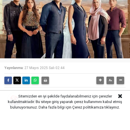
Yayınlanma:
27 Mayıs 2025 Salı 02:44
Sitemizden en iyi şekilde faydalanabilmeniz için çerezler
5Haber
kullanılmaktadır. Bu siteye giriş yaparak çerez kullanımını kabul etmiş
bulunuyorsunuz. Daha fazla bilgi için
Çerez politikamıza
tıklayınız.
Uzak Şehir dizisinde Nare’nin eşi Özkan’a hayat
veren Yunus Eski, diziye veda ediyor.Ayna Yapım