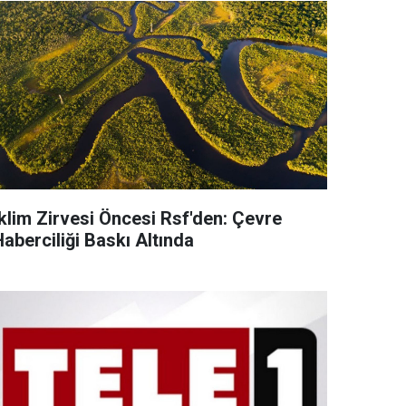
İklim Zirvesi Öncesi Rsf'den: Çevre
aberciliği Baskı Altında