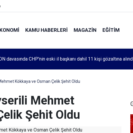
e
KONOMI
KAMU HABERLERI
MAGAZIN
EĞITIM
leri 1083. haftada Mehmet Özdemir için adalet aradı
i Mehmet Kökkaya ve Osman Çelik Şehit Oldu
yserili Mehmet
elik Şehit Oldu