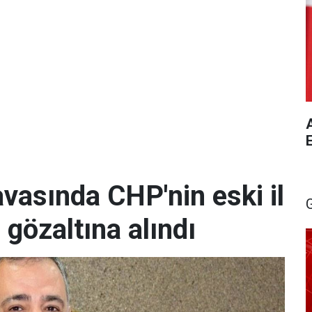
A
vasında CHP'nin eski il
 gözaltına alındı