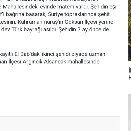
pe Mahallesindeki evinde matem vardı. Şehidin eşi
f’i bağrına basarak, Suriye topraklarında şehit
sinin, Kahramanmaraş’ın Göksun İlçesi yerine
e dev Türk bayrağı asıldı. Şehidin 7 ay önce de
yıtlı El Bab’daki ikinci şehidi piyade uzman
an İlçesi Argıncık Alsancak mahallesinde
H