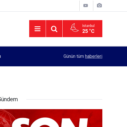
İstanbul
25 °C
11:55
Rektörlük, kadın öğrencilerin güvenliği için yo
Günün tüm
haberleri
Gündem