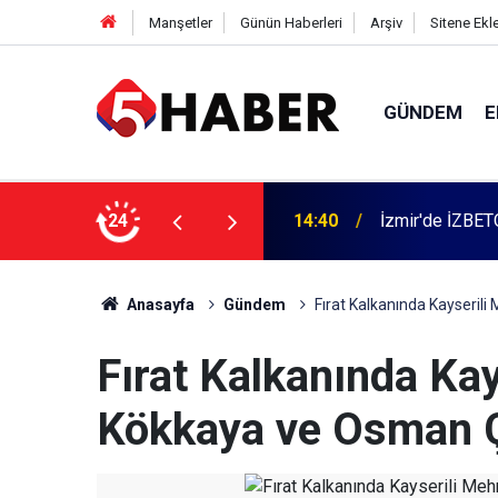
Manşetler
Günün Haberleri
Arşiv
Sitene Ekl
GÜNDEM
E
 dahil 11 kişi gözaltına alındı
24
13:55
Cumartesi anne
Anasayfa
Gündem
Fırat Kalkanında Kayseril
Fırat Kalkanında Ka
Kökkaya ve Osman Ç