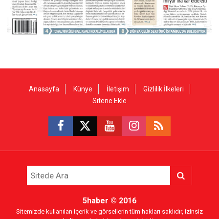
Anasayfa
Künye
İletişim
Gizlilik İlkeleri
Sitene Ekle
5haber
© 2016
Sitemizde kullanılan içerik ve görsellerin tüm hakları saklıdır, izinsiz