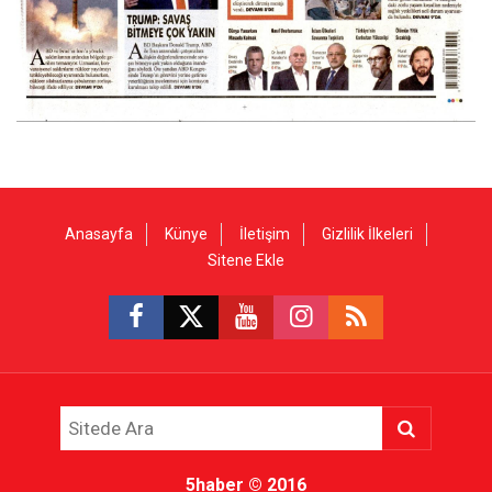
Anasayfa
Künye
İletişim
Gizlilik İlkeleri
Sitene Ekle
5haber
© 2016