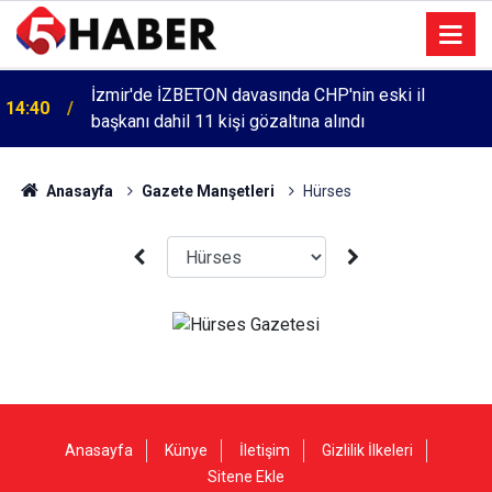
İzmir'de İZBETON davasında CHP'nin eski il
14:40
başkanı dahil 11 kişi gözaltına alındı
Anasayfa
Gazete Manşetleri
Hürses
Anasayfa
Künye
İletişim
Gizlilik İlkeleri
Sitene Ekle