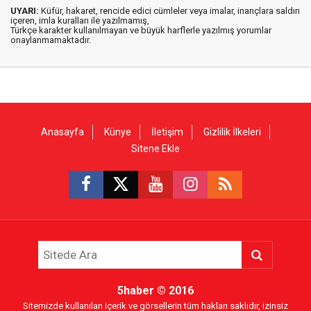
UYARI:
Küfür, hakaret, rencide edici cümleler veya imalar, inançlara saldırı
içeren, imla kuralları ile yazılmamış,
Türkçe karakter kullanılmayan ve büyük harflerle yazılmış yorumlar
onaylanmamaktadır.
Anasayfa
Künye
İletişim
Gizlilik İlkeleri
Sitene Ekle
5haber
© 2016
Sitemizde kullanılan içerik ve görsellerin tüm hakları saklıdır, izinsiz