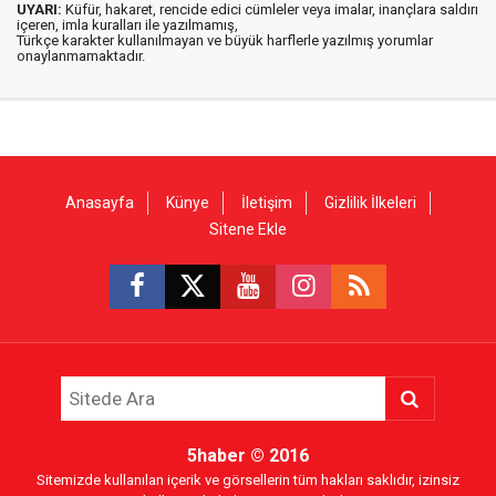
UYARI:
Küfür, hakaret, rencide edici cümleler veya imalar, inançlara saldırı
içeren, imla kuralları ile yazılmamış,
Türkçe karakter kullanılmayan ve büyük harflerle yazılmış yorumlar
onaylanmamaktadır.
Anasayfa
Künye
İletişim
Gizlilik İlkeleri
Sitene Ekle
5haber
© 2016
Sitemizde kullanılan içerik ve görsellerin tüm hakları saklıdır, izinsiz