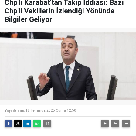
Chp'li Karabat'tan Takip İddiası: Bazı
Chp'li Vekillerin İzlendiği Yönünde
Bilgiler Geliyor
Yayınlanma:
18 Temmuz 2025 Cuma 12:50