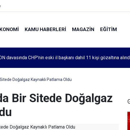
e
KONOMI
KAMU HABERLERI
MAGAZIN
EĞITIM
leri 1083. haftada Mehmet Özdemir için adalet aradı
 Sitede Doğalgaz Kaynaklı Patlama Oldu
da Bir Sitede Doğalgaz
ldu