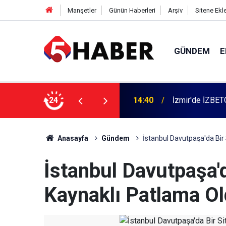
Manşetler
Günün Haberleri
Arşiv
Sitene Ekl
GÜNDEM
E
 dahil 11 kişi gözaltına alındı
24
13:55
Cumartesi anne
Anasayfa
Gündem
İstanbul Davutpaşa'da Bir
İstanbul Davutpaşa'
Kaynaklı Patlama O