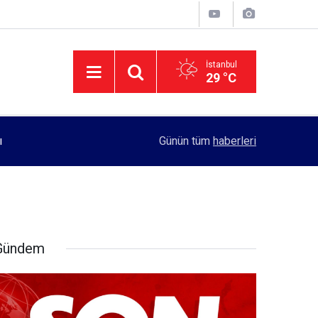
İstanbul
29 °C
11:55
Rektörlük, kadın öğrencilerin güvenliği için yo
Günün tüm
haberleri
Gündem