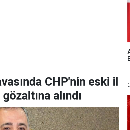
A
vasında CHP'nin eski il
 gözaltına alındı