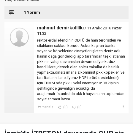
1 Yorum
mahmut demirkolllllu
/ 11 Aralık 2016 Pazar
11:32
rektör erdal efendinin ODTÜ de hain teröristleri ve
silahlarını sakladı korudu.Asker kaçıran banka
soyan ve köpeklerine cinayetler işleten deniz adlı
hainin dağa gönderdiği apo tarafından teşkilatlanan
pkk nın vahşi davranışları devam ediyor.kuduz
kandillilere ,destek olan solcu çakallar da hainlik
yapmakta.dinsiz imansız kominist pkk köpekleri ve
taraftarlarını lanetliyoruz.HDP terörü desteklediği
için TBMM nde pkk lı vekil istemiyoruz.38 kişinin
şehitliğinde güvenliğin eksikliği da
araştırmalı..istanbulda pkk lı hayvanların toplumdan
soyutlanması lazım.
Yanıtla
(0)
(0)