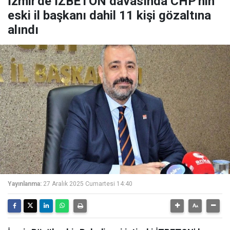
İzmir'de İZBETON davasında CHP'nin
eski il başkanı dahil 11 kişi gözaltına
alındı
Yayınlanma:
27 Aralık 2025 Cumartesi 14:40