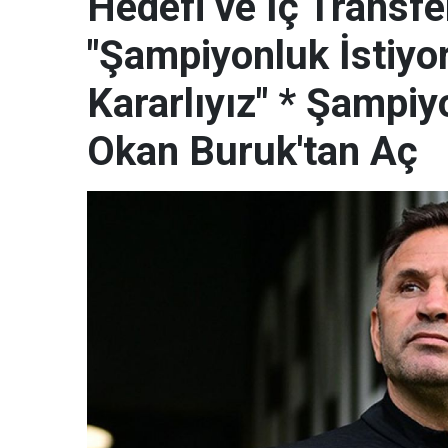
Hedefi ve İç Transf
"Şampiyonluk İstiyor
Kararlıyız" * Şampiy
Okan Buruk'tan Aç