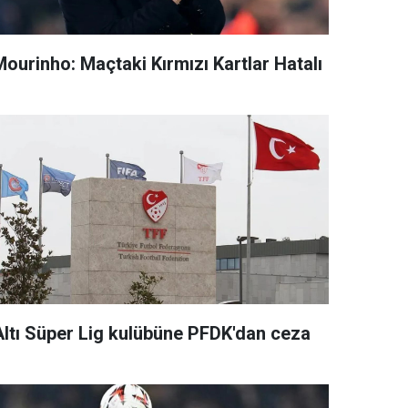
Mourinho: Maçtaki Kırmızı Kartlar Hatalı
Altı Süper Lig kulübüne PFDK'dan ceza