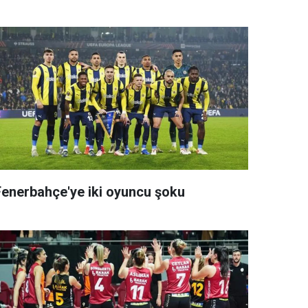
Fenerbahçe'ye iki oyuncu şoku