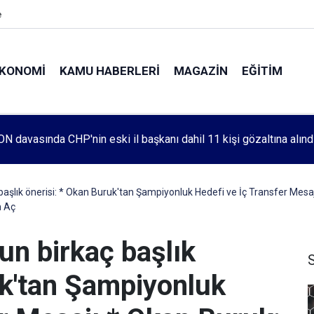
e
KONOMI
KAMU HABERLERI
MAGAZIN
EĞITIM
leri 1083. haftada Mehmet Özdemir için adalet aradı
 başlık önerisi: * Okan Buruk'tan Şampiyonluk Hedefi ve İç Transfer Mesa
n Aç
gun birkaç başlık
uk'tan Şampiyonluk