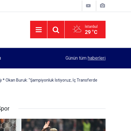
İstanbul
29 °C
11:55
Rektörlük, kadın öğrencilerin güvenliği için yo
Günün tüm
haberleri
jı * Okan Buruk: "Şampiyonluk İstiyoruz, İç Transferde
Spor