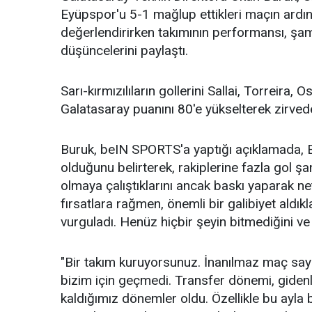
Eyüpspor'u 5-1 mağlup ettikleri maçın ardın
değerlendirirken takımının performansı, şamp
düşüncelerini paylaştı.
Sarı-kırmızılıların gollerini Sallai, Torreira,
Galatasaray puanını 80'e yükselterek zirvede
Buruk, beIN SPORTS'a yaptığı açıklamada, E
olduğunu belirterek, rakiplerine fazla gol şan
olmaya çalıştıklarını ancak baskı yaparak net b
fırsatlara rağmen, önemli bir galibiyet aldık
vurguladı. Henüz hiçbir şeyin bitmediğini ve 
"Bir takım kuruyorsunuz. İnanılmaz maç sayıs
bizim için geçmedi. Transfer dönemi, gidenler
kaldığımız dönemler oldu. Özellikle bu ayla 