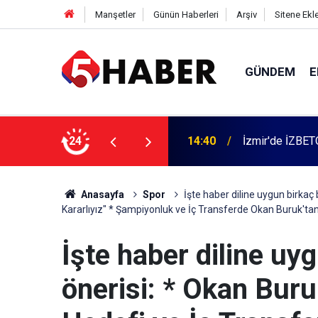
Manşetler
Günün Haberleri
Arşiv
Sitene Ekl
GÜNDEM
E
 dahil 11 kişi gözaltına alındı
24
13:55
Cumartesi anne
Anasayfa
Spor
İşte haber diline uygun birkaç
Kararlıyız" * Şampiyonluk ve İç Transferde Okan Buruk'ta
İşte haber diline uy
önerisi: * Okan Bur