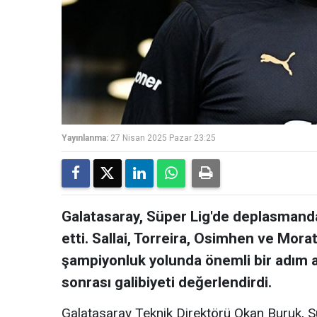
Yayınlanma:
27 Nisan 2025 Pazar 23:25
Galatasaray, Süper Lig'de deplasmanda
etti. Sallai, Torreira, Osimhen ve Morata
şampiyonluk yolunda önemli bir adım a
sonrası galibiyeti değerlendirdi.
Galatasaray Teknik Direktörü Okan Buruk, 