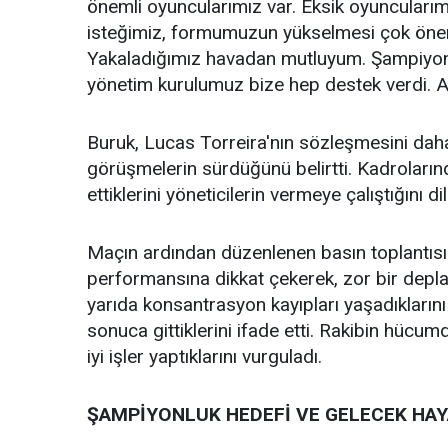
önemli oyuncularımız var. Eksik oyuncularım
isteğimiz, formumuzun yükselmesi çok öneml
Yakaladığımız havadan mutluyum. Şampiyonl
yönetim kurulumuz bize hep destek verdi. A
Buruk, Lucas Torreira'nın sözleşmesini daha ö
görüşmelerin sürdüğünü belirtti. Kadroları
ettiklerini yöneticilerin vermeye çalıştığını dil
Maçın ardından düzenlenen basın toplantıs
performansına dikkat çekerek, zor bir deplas
yarıda konsantrasyon kayıpları yaşadıklarını 
sonuca gittiklerini ifade etti. Rakibin hüc
iyi işler yaptıklarını vurguladı.
ŞAMPİYONLUK HEDEFİ VE GELECEK HAY