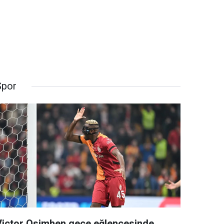
Spor
Victor Osimhen gece eğlencesinde