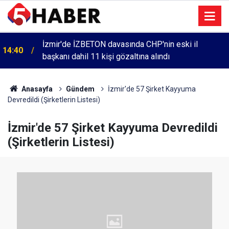
Cumartesi anneleri 1083. haftada Mehmet Özdemir
13:55
için adalet aradı
Anasayfa
Gündem
İzmir'de 57 Şirket Kayyuma
Devredildi (Şirketlerin Listesi)
İzmir'de 57 Şirket Kayyuma Devredildi
(Şirketlerin Listesi)