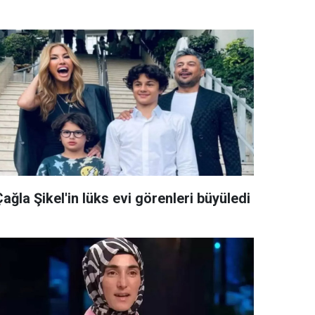
ağla Şikel'in lüks evi görenleri büyüledi