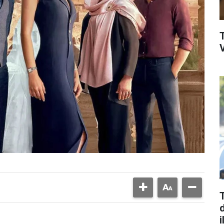
V
d
i