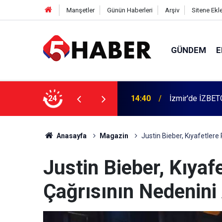
Manşetler
Günün Haberleri
Arşiv
Sitene Ekl
GÜNDEM
E
 dahil 11 kişi gözaltına alındı
24
13:55
Cumartesi anne
Anasayfa
Magazin
Justin Bieber, Kıyafetlere
Justin Bieber, Kıya
Çağrısının Nedenini 