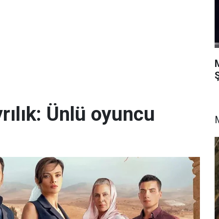
Ş
yrılık: Ünlü oyuncu