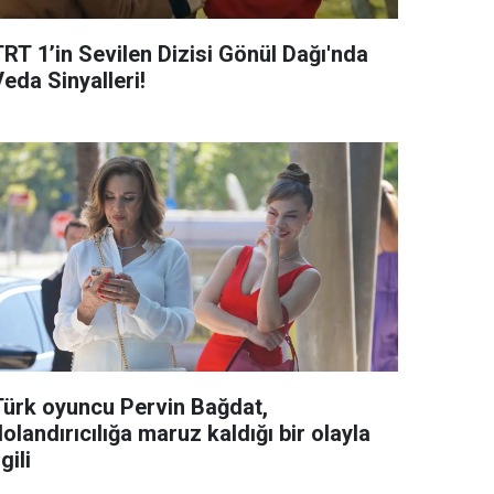
TRT 1’in Sevilen Dizisi Gönül Dağı'nda
eda Sinyalleri!
Türk oyuncu Pervin Bağdat,
olandırıcılığa maruz kaldığı bir olayla
lgili