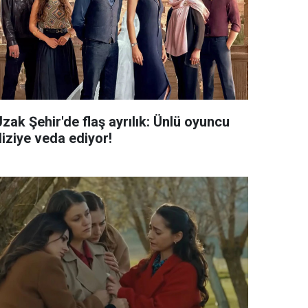
zak Şehir'de flaş ayrılık: Ünlü oyuncu
diziye veda ediyor!