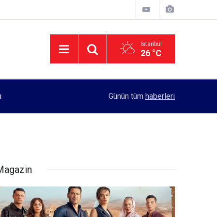
İstanbul
26 °C
11:55
Rektörlük, kadın öğrencilerin güvenliği için yo
Günün tüm
haberleri
Magazin