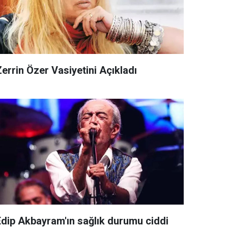
errin Özer Vasiyetini Açıkladı
Edip Akbayram'ın sağlık durumu ciddi