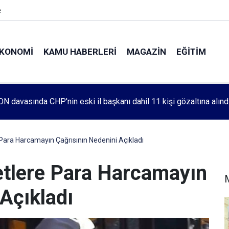
e
KONOMI
KAMU HABERLERI
MAGAZIN
EĞITIM
leri 1083. haftada Mehmet Özdemir için adalet aradı
 Para Harcamayın Çağrısının Nedenini Açıkladı
fetlere Para Harcamayın
Açıkladı