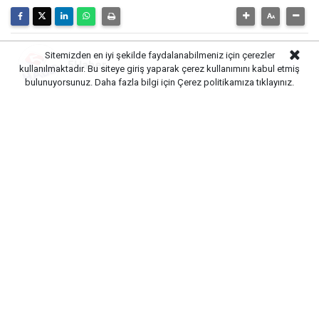
Sitemizden en iyi şekilde faydalanabilmeniz için çerezler
5Haber
kullanılmaktadır. Bu siteye giriş yaparak çerez kullanımını kabul etmiş
bulunuyorsunuz. Daha fazla bilgi için
Çerez politikamıza
tıklayınız.
Uzak Şehir dizisinde Nare’nin eşi Özkan’a hayat
veren Yunus Eski, diziye veda ediyor.Ayna Yapım
imzalı fenomen dizinin yönetmen koltuğunda ise
Ahmet Katıksız, Emre Aybek ve Yıldız Aşanboğa
Taşbaşı oturuyor.
Uzak Şehir
dizisinin Özkan’ı
Yunus Eski,
Mardin’e veda
ediyor.