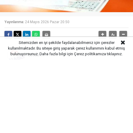
Yayınlanma:
24 Mayıs 2026 Pazar 20:50
Sitemizden en iyi şekilde faydalanabilmeniz için çerezler
kullanılmaktadır. Bu siteye giriş yaparak çerez kullanımını kabul etmiş
bulunuyorsunuz. Daha fazla bilgi için
Çerez politikamıza
tıklayınız.
5Haber
YKS’ye günler kala uzmanlar, sınav başarısının
yalnızca akademik bilgiyle sınırlı olmadığını
vurguluyor. Sınav kaygısının doğru yönetilmesi ve
psikolojik dayanıklılığın korunması, adayların
performansını doğrudan etkileyen faktörler
arasında gösteriliyor.
Son Haftada Psikolojik Hazırlık Öne Çıkıyor