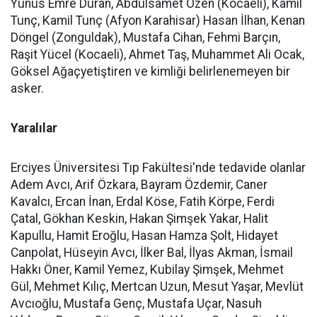
Yunus Emre Duran, Abdülsamet Özen (Kocaeli), Kamil
Tunç, Kamil Tunç (Afyon Karahisar) Hasan İlhan, Kenan
Döngel (Zonguldak), Mustafa Cihan, Fehmi Barçın,
Raşit Yücel (Kocaeli), Ahmet Taş, Muhammet Ali Ocak,
Göksel Ağaçyetiştiren ve kimliği belirlenemeyen bir
asker.
Yaralılar
Erciyes Üniversitesi Tıp Fakültesi'nde tedavide olanlar
Adem Avcı, Arif Özkara, Bayram Özdemir, Caner
Kavalcı, Ercan İnan, Erdal Köse, Fatih Körpe, Ferdi
Çatal, Gökhan Keskin, Hakan Şimşek Yakar, Halit
Kapullu, Hamit Eroğlu, Hasan Hamza Şolt, Hidayet
Canpolat, Hüseyin Avcı, İlker Bal, İlyas Akman, İsmail
Hakkı Öner, Kamil Yemez, Kubilay Şimşek, Mehmet
Gül, Mehmet Kılıç, Mertcan Uzun, Mesut Yaşar, Mevlüt
Avcıoğlu, Mustafa Genç, Mustafa Uçar, Nasuh