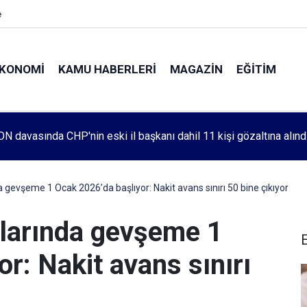
e
KONOMI
KAMU HABERLERI
MAGAZIN
EĞITIM
leri 1083. haftada Mehmet Özdemir için adalet aradı
da gevşeme 1 Ocak 2026’da başlıyor: Nakit avans sınırı 50 bine çıkıyor
malarında gevşeme 1
r: Nakit avans sınırı