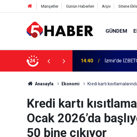
Manşetler
Günün Haberleri
Arşiv
Sitene Ekl
GÜNDEM
E
 dahil 11 kişi gözaltına alındı
24
13:55
Cumartesi anne
Anasayfa
Ekonomi
Kredi kartı kısıtlamaların
Kredi kartı kısıtla
Ocak 2026’da başlıyo
50 bine çıkıyor