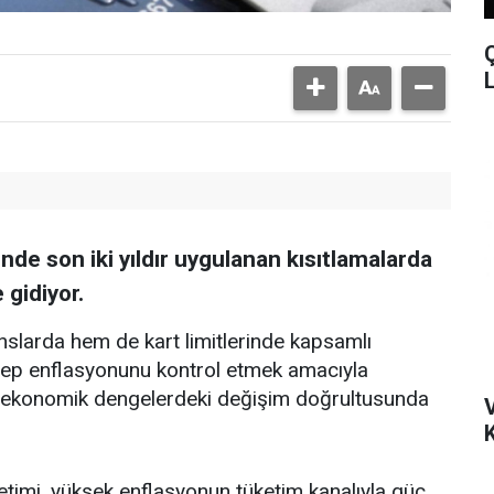
nde son iki yıldır uygulanan kısıtlamalarda
 gidiyor.
anslarda hem de kart limitlerinde kapsamlı
lep enflasyonunu kontrol etmek amacıyla
arı, ekonomik dengelerdeki değişim doğrultusunda
K
imi, yüksek enflasyonun tüketim kanalıyla güç