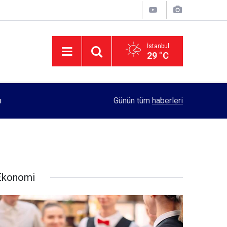
İstanbul
29 °C
11:55
Rektörlük, kadın öğrencilerin güvenliği için yo
Günün tüm
haberleri
Ekonomi