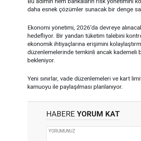
Bu adımın hem bankaların risk yönetimini kor
daha esnek çözümler sunacak bir denge sağl
Ekonomi yönetimi, 2026’da devreye alınacak
hedefliyor. Bir yandan tüketim talebini kont
ekonomik ihtiyaçlarına erişimini kolaylaştır
düzenlemelerinde temkinli ancak kademeli 
bekleniyor.
Yeni sınırlar, vade düzenlemeleri ve kart limit
kamuoyu ile paylaşılması planlanıyor.
HABERE
YORUM KAT