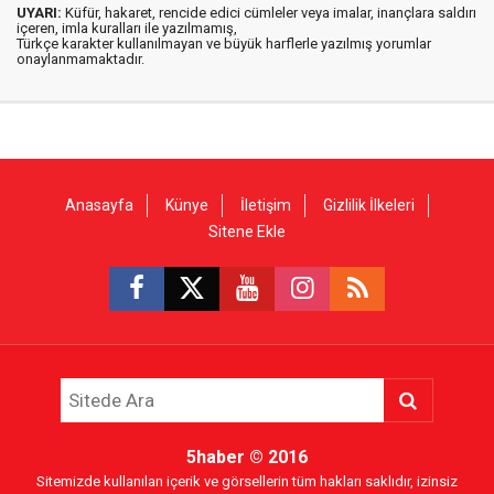
UYARI:
Küfür, hakaret, rencide edici cümleler veya imalar, inançlara saldırı
içeren, imla kuralları ile yazılmamış,
Türkçe karakter kullanılmayan ve büyük harflerle yazılmış yorumlar
onaylanmamaktadır.
Anasayfa
Künye
İletişim
Gizlilik İlkeleri
Sitene Ekle
5haber
© 2016
Sitemizde kullanılan içerik ve görsellerin tüm hakları saklıdır, izinsiz