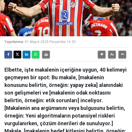
Yayınlanma:
01 Mayıs 2025 Perşembe 16:30
Elbette, işte makalenin içeriğine uygun, 40 kelimeyi
geçmeyen bir spot: Bu makale, [makalenin
konusunu belirtin, örneğin: yapay zeka] alanındaki
son gelişmeleri ve [makalenin odak noktasını
belirtin, örneğin: etik sorunları] inceliyor.
[Makalenin ana argümanını veya bulgusunu belirtin,
örneğin: Yeni algoritmaların potansiyel riskleri
vurgulanırken, çözüm önerileri de sunuluyor.]
Makale, [makalenin hedef kitlesini belirtin, örneğin: