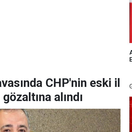
A
vasında CHP'nin eski il
 gözaltına alındı