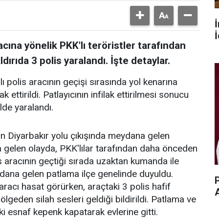
İ
racına yönelik PKK'lı teröristler tarafından
ırıda 3 polis yaralandı. İşte detaylar.
ı polis aracının geçişi sırasında yol kenarına
k ettirildi. Patlayıcının infilak ettirilmesi sonucu
de yaralandı.
nin Diyarbakır yolu çıkışında meydana gelen
 gelen olayda, PKK'lılar tarafından daha önceden
olis aracının geçtiği sırada uzaktan kumanda ile
meydana gelen patlama ilçe genelinde duyuldu.
P
aracı hasat görürken, araçtaki 3 polis hafif
lgeden silah sesleri geldiği bildirildi. Patlama ve
i esnaf kepenk kapatarak evlerine gitti.