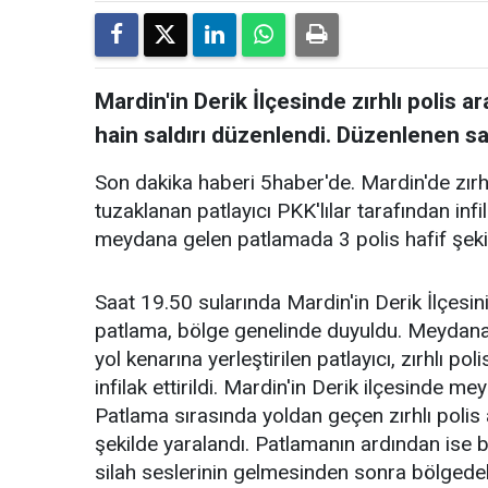
Mardin'in Derik İlçesinde zırhlı polis a
hain saldırı düzenlendi. Düzenlenen sald
Son dakika haberi 5haber'de. Mardin'de zırhl
tuzaklanan patlayıcı PKK'lılar tarafından infila
meydana gelen patlamada 3 polis hafif şekil
Saat 19.50 sularında Mardin'in Derik İlçesi
patlama, bölge genelinde duyuldu. Meydana
yol kenarına yerleştirilen patlayıcı, zırhlı p
infilak ettirildi. Mardin'in Derik ilçesinde 
Patlama sırasında yoldan geçen zırhlı polis 
şekilde yaralandı. Patlamanın ardından ise bö
silah seslerinin gelmesinden sonra bölgedek