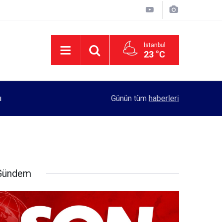
İstanbul
23 °C
11:55
Rektörlük, kadın öğrencilerin güvenliği için yo
Günün tüm
haberleri
Gündem