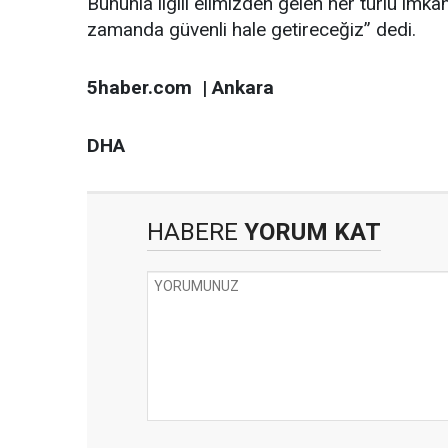
Bununla ilgili elimizden gelen her türlü imkâ
zamanda güvenli hale getireceğiz” dedi.
5haber.com | Ankara
DHA
HABERE
YORUM KAT