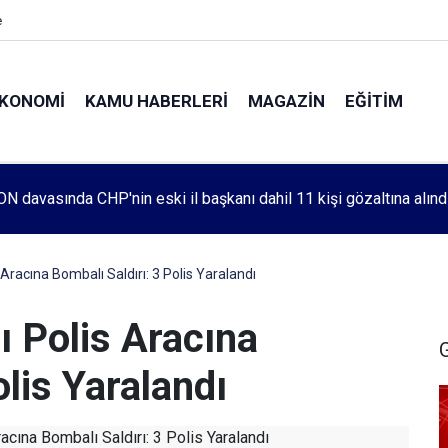
e
KONOMI
KAMU HABERLERI
MAGAZIN
EĞITIM
leri 1083. haftada Mehmet Özdemir için adalet aradı
s Aracına Bombalı Saldırı: 3 Polis Yaralandı
lı Polis Aracına
olis Yaralandı