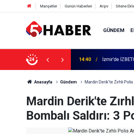
Manşetler
Günün Haberleri
Arşiv
Sitene Ekl
GÜNDEM
E
 dahil 11 kişi gözaltına alındı
24
13:55
Cumartesi anne
Anasayfa
Gündem
Mardin Derik'te Zırhlı Poli
Mardin Derik'te Zırh
Bombalı Saldırı: 3 P