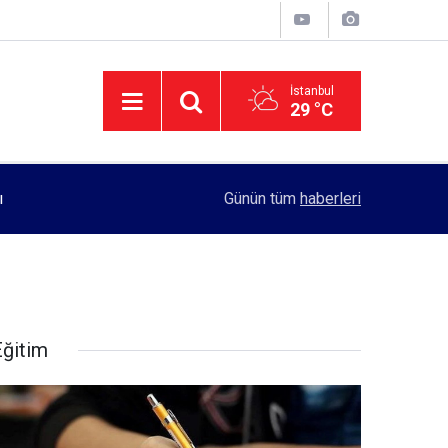
İstanbul
29 °C
11:55
Rektörlük, kadın öğrencilerin güvenliği için yo
Günün tüm
haberleri
Eğitim