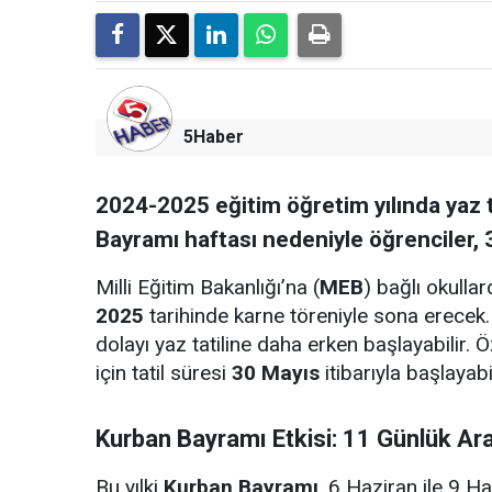
5Haber
2024-2025 eğitim öğretim yılında yaz t
Bayramı haftası nedeniyle öğrenciler, 3
Milli Eğitim Bakanlığı’na (
MEB
) bağlı okulla
2025
tarihinde karne töreniyle sona erecek. 
dolayı yaz tatiline daha erken başlayabilir. Ö
için tatil süresi
30 Mayıs
itibarıyla başlayabil
Kurban Bayramı Etkisi: 11 Günlük Ara
Bu yılki
Kurban Bayramı
, 6 Haziran ile 9 H