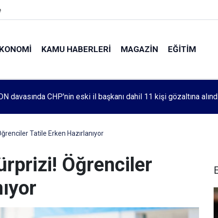
e
KONOMI
KAMU HABERLERI
MAGAZIN
EĞITIM
leri 1083. haftada Mehmet Özdemir için adalet aradı
Öğrenciler Tatile Erken Hazırlanıyor
ürprizi! Öğrenciler
nıyor