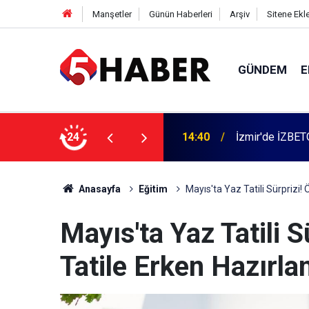
Manşetler
Günün Haberleri
Arşiv
Sitene Ekl
GÜNDEM
E
 dahil 11 kişi gözaltına alındı
24
13:55
Cumartesi anne
Anasayfa
Eğitim
Mayıs'ta Yaz Tatili Sürprizi! 
Mayıs'ta Yaz Tatili S
Tatile Erken Hazırla