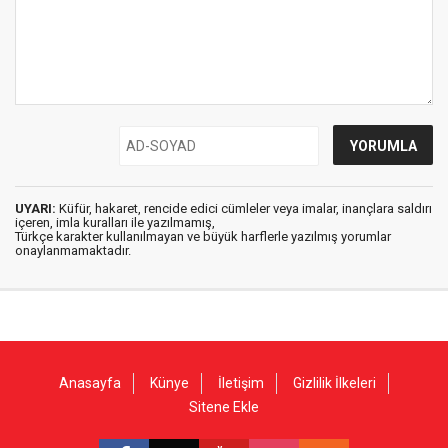
UYARI:
Küfür, hakaret, rencide edici cümleler veya imalar, inançlara saldırı
içeren, imla kuralları ile yazılmamış,
Türkçe karakter kullanılmayan ve büyük harflerle yazılmış yorumlar
onaylanmamaktadır.
Anasayfa
Künye
İletişim
Gizlilik İlkeleri
Sitene Ekle