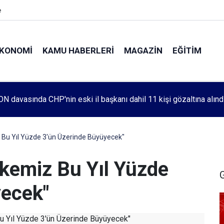
e
KONOMI
KAMU HABERLERI
MAGAZIN
EĞITIM
leri 1083. haftada Mehmet Özdemir için adalet aradı
Bu Yıl Yüzde 3'ün Üzerinde Büyüyecek"
kemiz Bu Yıl Yüzde
yecek"