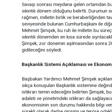
Savaşı sonrası meydana gelen ortamdan bu 
sıkıntılı dönem olduğunu belirtti. Durumun s
rağmen, milletin birlik ve beraberliğinden ta
seviyesinde bulunan Cumhurbaşkanı ile diğer
Mehmet Şimşek, bu ruh ile milletin bu süreçt
sıkıntılı dönemden en kısa sürede sıyrılac
Şimşek, zor dönemin aşılmasından sonra 20
gidileceğini söyledi.
Başkanlık Sistemi Açıklaması ve Ekonom
Başbakan Yardımcı Mehmet Şimşek açıklam
sıkça konuşulan Başkanlık sistemine değindi.
istikrarı temin edeceğini belirten Şimşek, bu
adaleti ve yönetimdeki istikrarı da sağlayaca
ekonomisinin son durumu hakkında bilgi ve
sürekli olarak darbe girişimi ve teröre oda