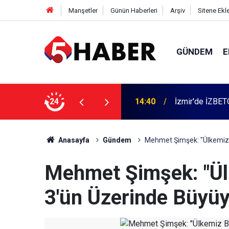
Manşetler
Günün Haberleri
Arşiv
Sitene Ekl
GÜNDEM
E
 dahil 11 kişi gözaltına alındı
24
13:55
Cumartesi anne
Anasayfa
Gündem
Mehmet Şimşek: "Ülkemiz 
Mehmet Şimşek: "Ül
3'ün Üzerinde Büyü