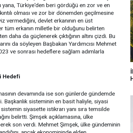
yana, Türkiye'den beri gördüğü en zor ve en
ıkıntılı olması ve zor bir dönemden geçilmesine
viz vermediğini, devlet erkanının en üst
 tüm erkanın milletle bir olduğunu belirten
en daha da güçlenerek çıktığının altını çizdi. Bu
aklarını da söyleyen Başbakan Yardımcısı Mehmet
23 ve sonrası hedeflere sağlam adımlarla
i Hedefi
H
asının devamında ise son günlerde gündemde
 Başkanlık sisteminin en basit haliyle, siyasi
 sistemin siyasette istikrarı yanı sıra temsilde
ğını belirtti. Şimşek açıklamasına, ülke
rerek son verdi. Mehmet Şimşek, ülke gündeminin
klandığını, ancak ekonomininde elden