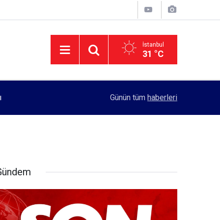
İstanbul
31 °C
11:55
Rektörlük, kadın öğrencilerin güvenliği için yo
Günün tüm
haberleri
Gündem