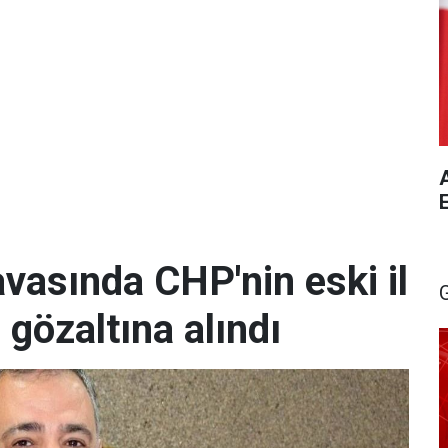
A
vasında CHP'nin eski il
 gözaltına alındı