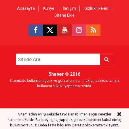
Anasayfa
Künye
İletişim
Gizlilik İlkeleri
Sitene Ekle
5haber
© 2016
Sitemizde kullanılan içerik ve görsellerin tüm hakları saklıdır, izinsiz
kullanımı hukuki yaptırıma tabidir.
Sitemizden en iyi şekilde faydalanabilmeniz için çerezler
Haber Portalı Yazılımı
kullanılmaktadır. Bu siteye giriş yaparak çerez kullanımını kabul etmiş
bulunuyorsunuz. Daha fazla bilgi için
Çerez politikamıza
tıklayınız.