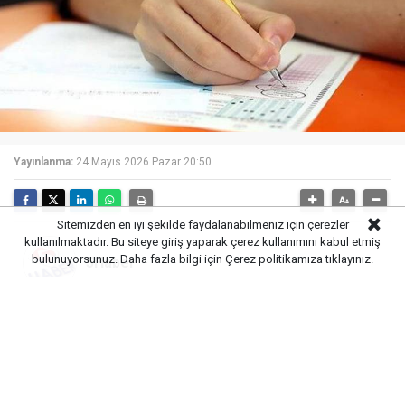
Yayınlanma:
24 Mayıs 2026 Pazar 20:50
Sitemizden en iyi şekilde faydalanabilmeniz için çerezler
kullanılmaktadır. Bu siteye giriş yaparak çerez kullanımını kabul etmiş
bulunuyorsunuz. Daha fazla bilgi için
Çerez politikamıza
tıklayınız.
5Haber
YKS’ye günler kala uzmanlar, sınav başarısının
yalnızca akademik bilgiyle sınırlı olmadığını
vurguluyor. Sınav kaygısının doğru yönetilmesi ve
psikolojik dayanıklılığın korunması, adayların