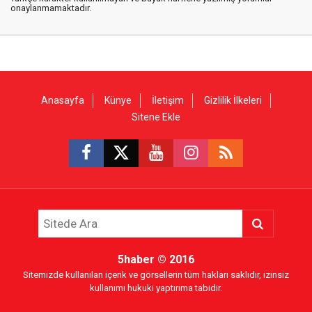
onaylanmamaktadır.
Anasayfa
Künye
İletişim
Gizlilik İlkeleri
Sitene Ekle
5haber
© 2016
Sitemizde kullanılan içerik ve görsellerin tüm hakları saklıdır, izinsiz
kullanımı hukuki yaptırıma tabidir.