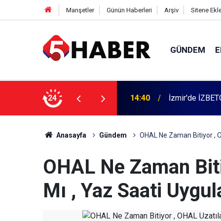
Manşetler
Günün Haberleri
Arşiv
Sitene Ekl
GÜNDEM
E
 dahil 11 kişi gözaltına alındı
24
13:55
Cumartesi anne
Anasayfa
Gündem
OHAL Ne Zaman Bitiyor , O
OHAL Ne Zaman Biti
Mı , Yaz Saati Uygu