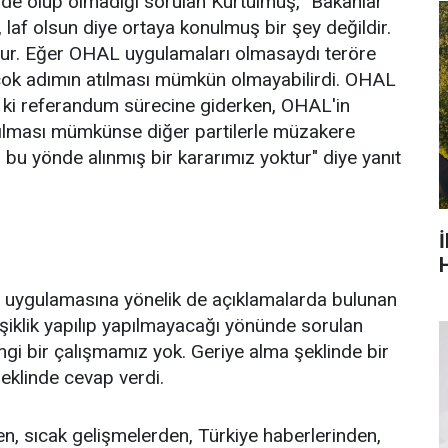
de olup olmadığı sorulan Kurtulmuş, "Bakanlar
f olsun diye ortaya konulmuş bir şey değildir.
ştur. Eğer OHAL uygulamaları olmasaydı teröre
rçok adımın atılması mümkün olmayabilirdi. OHAL
iz ki referandum sürecine giderken, OHAL'in
ldırılması mümkünse diğer partilerle müzakere
in bu yönde alınmış bir kararımız yoktur" diye yanıt
H
i uygulamasına yönelik de açıklamalarda bulunan
ğişiklik yapılıp yapılmayacağı yönünde sorulan
angi bir çalışmamız yok. Geriye alma şeklinde bir
şeklinde cevap verdi.
n, sıcak gelişmelerden, Türkiye haberlerinden,