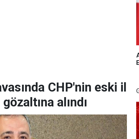
A
vasında CHP'nin eski il
 gözaltına alındı