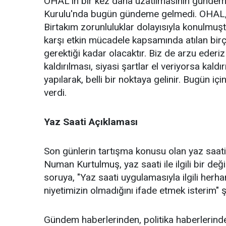
OHAL'in bir kez daha uzatılmasının gündem
Kurulu'nda bugün gündeme gelmedi. OHAL, la
Birtakım zorunluluklar dolayısıyla konulmu
karşı etkin mücadele kapsamında atılan bi
gerektiği kadar olacaktır. Biz de arzu eder
kaldırılması, siyasi şartlar el veriyorsa ka
yapılarak, belli bir noktaya gelinir. Bugün iç
verdi.
Yaz Saati Açıklaması
Son günlerin tartışma konusu olan yaz saat
Numan Kurtulmuş, yaz saati ile ilgili bir de
soruya, "Yaz saati uygulamasıyla ilgili herh
niyetimizin olmadığını ifade etmek isterim" 
Gündem haberlerinden, politika haberlerinde