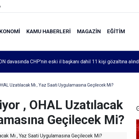
e
KONOMI
KAMU HABERLERI
MAGAZIN
EĞITIM
leri 1083. haftada Mehmet Özdemir için adalet aradı
HAL Uzatılacak Mı , Yaz Saati Uygulamasına Geçilecek Mi?
yor , OHAL Uzatılacak
lamasına Geçilecek Mi?