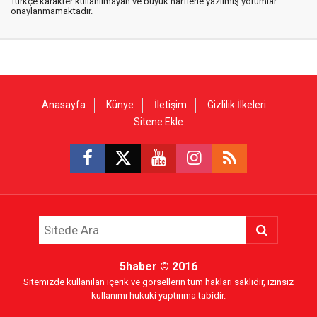
Türkçe karakter kullanılmayan ve büyük harflerle yazılmış yorumlar
onaylanmamaktadır.
Anasayfa
Künye
İletişim
Gizlilik İlkeleri
Sitene Ekle
5haber
© 2016
Sitemizde kullanılan içerik ve görsellerin tüm hakları saklıdır, izinsiz
kullanımı hukuki yaptırıma tabidir.